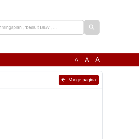
A
A
A
Vorige pagina