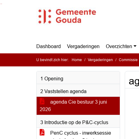
Ga naar de inhoud van deze pagina
Ga naar het zoeken
Ga naar het menu
Dashboard
Vergaderingen
Overzichten
U bevindt zich hier:
Home
Vergaderingen
Commissie 
ag
1 Opening
2 Vaststellen agenda
agenda Cie bestuur 3 juni
2026
3 Introductie op de P&C-cyclus
PenC cyclus - inwerksessie