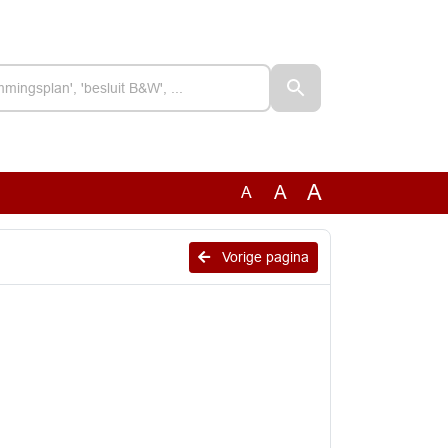
A
A
A
Vorige pagina