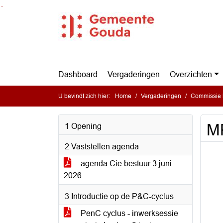
Ga naar de inhoud van deze pagina
Ga naar het zoeken
Ga naar het menu
Dashboard
Vergaderingen
Overzichten
U bevindt zich hier:
Home
Vergaderingen
Commissie 
M
1 Opening
2 Vaststellen agenda
agenda Cie bestuur 3 juni
2026
3 Introductie op de P&C-cyclus
PenC cyclus - inwerksessie