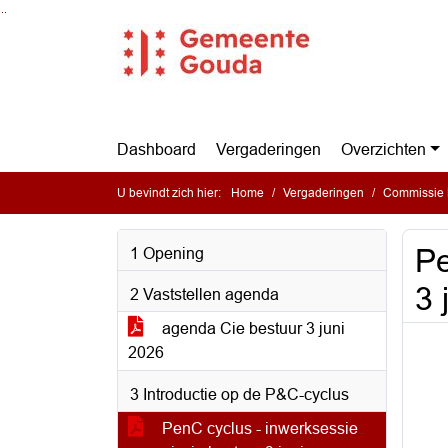
Ga naar de inhoud van deze pagina
Ga naar het zoeken
Ga naar het menu
Dashboard
Vergaderingen
Overzichten
U bevindt zich hier:
Home
Vergaderingen
Commissie 
Pe
1 Opening
3 
2 Vaststellen agenda
agenda Cie bestuur 3 juni
2026
3 Introductie op de P&C-cyclus
PenC cyclus - inwerksessie