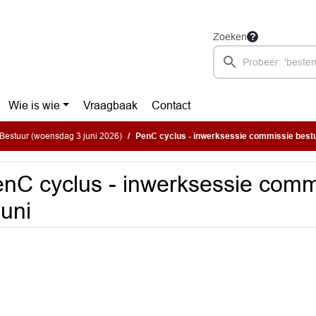
Zoeken
Wie is wie
Vraagbaak
Contact
Bestuur (woensdag 3 juni 2026)
PenC cyclus - inwerksessie commissie bestu
nC cyclus - inwerksessie comm
juni