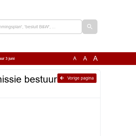
A
A
A
ur 3 juni
issie bestuur
Vorige pagina